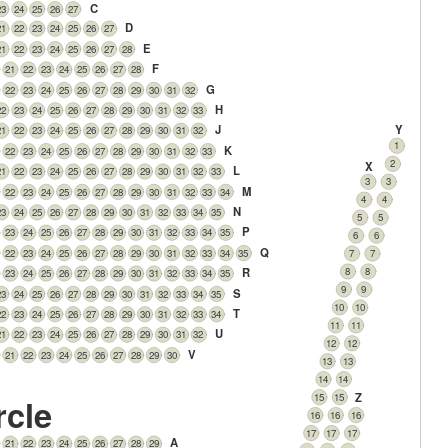
C
23
24
25
26
27
D
21
22
23
24
25
26
27
E
21
22
23
24
25
26
27
28
F
21
22
23
24
25
26
27
28
G
22
23
24
25
26
27
28
29
30
31
32
H
22
23
24
25
26
27
28
29
30
31
32
33
Y
J
21
22
23
24
25
26
27
28
29
30
31
32
1
K
22
23
24
25
26
27
28
29
30
31
32
33
2
X
L
21
22
23
24
25
26
27
28
29
30
31
32
33
3
3
M
22
23
24
25
26
27
28
29
30
31
32
33
34
4
4
N
23
24
25
26
27
28
29
30
31
32
33
34
35
5
5
P
23
24
25
26
27
28
29
30
31
32
33
34
35
6
6
Q
22
23
24
25
26
27
28
29
30
31
32
33
34
35
7
7
8
8
R
23
24
25
26
27
28
29
30
31
32
33
34
35
9
9
S
23
24
25
26
27
28
29
30
31
32
33
34
35
10
10
T
22
23
24
25
26
27
28
29
30
31
32
33
34
11
11
U
21
22
23
24
25
26
27
28
29
30
31
32
12
12
V
21
22
23
24
25
26
27
28
29
30
13
13
14
14
Z
15
15
rcle
16
16
16
17
17
17
A
21
22
23
24
25
26
27
28
29