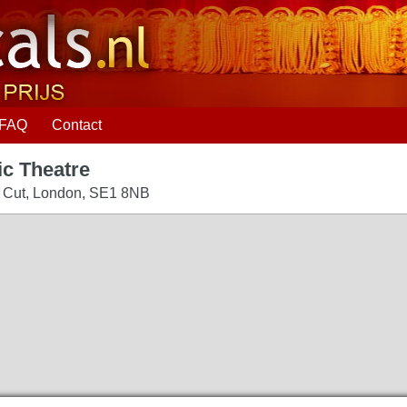
FAQ
Contact
ic Theatre
 Cut
,
London
,
SE1 8NB