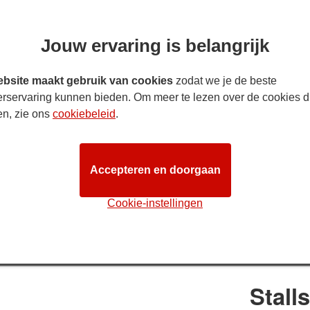
Jouw ervaring is belangrijk
bsite maakt gebruik van cookies
zodat we je de beste
erservaring kunnen bieden. Om meer te lezen over de cookies d
en, zie ons
cookiebeleid
.
ROUTEBESCHRI
Accepteren en doorgaan
 Theatre zitplan
 hoewel we proberen ervoor te zorgen dat het zitplan zo nauwkeuri
Cookie-instellingen
met specifieke eisen wordt geadviseerd om dit met ons voor d
STAGE
Stall