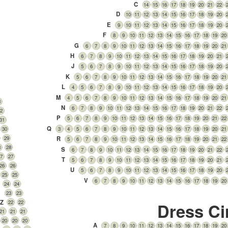
C
14
15
16
17
18
19
20
21
22
D
10
11
12
13
14
15
16
17
18
19
20
E
9
10
11
12
13
14
15
16
17
18
19
20
F
8
9
10
11
12
13
14
15
16
17
18
19
20
G
6
7
8
9
10
11
12
13
14
15
16
17
18
19
20
21
H
6
7
8
9
10
11
12
13
14
15
16
17
18
19
20
21
J
5
6
7
8
9
10
11
12
13
14
15
16
17
18
19
20
K
5
6
7
8
9
10
11
12
13
14
15
16
17
18
19
20
21
L
4
5
6
7
8
9
10
11
12
13
14
15
16
17
18
19
20
M
4
5
6
7
8
9
10
11
12
13
14
15
16
17
18
19
20
21
3
N
6
7
8
9
10
11
12
13
14
15
16
17
18
19
20
21
22
32
P
5
6
7
8
9
10
11
12
13
14
15
16
17
18
19
20
21
22
31
Q
3
4
5
6
7
8
9
10
11
12
13
14
15
16
17
18
19
20
21
30
29
R
5
6
7
8
9
10
11
12
13
14
15
16
17
18
19
20
21
22
8
28
S
6
7
8
9
10
11
12
13
14
15
16
17
18
19
20
21
22
27
27
T
5
6
7
8
9
10
11
12
13
14
15
16
17
18
19
20
21
26
26
U
5
6
7
8
9
10
11
12
13
14
15
16
17
18
19
20
25
25
V
6
7
8
9
10
11
12
13
14
15
16
17
18
19
20
24
24
23
23
Z
22
22
Dress Ci
21
21
21
20
20
20
A
7
8
9
10
11
12
13
14
15
16
17
18
19
20