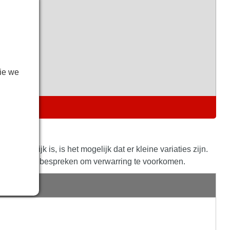
ie we
JVING
g mogelijk is, is het mogelijk dat er kleine variaties zijn.
e boeking te bespreken om verwarring te voorkomen.
s