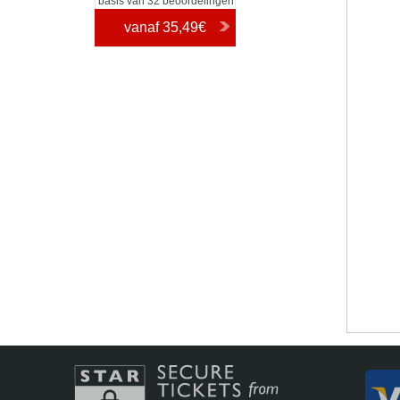
basis van 32 beoordelingen
vanaf
35,49€