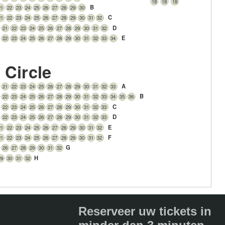
18
18
18
B
21
22
23
24
25
26
27
28
29
30
C
21
22
23
24
25
26
27
28
29
30
31
32
D
21
22
23
24
25
26
27
28
29
30
31
32
E
22
23
24
25
26
27
28
29
30
31
32
33
34
s Circle
A
21
22
23
24
25
26
27
28
29
30
31
32
33
B
22
23
24
25
26
27
28
29
30
31
32
33
34
35
36
C
22
23
24
25
26
27
28
29
30
31
32
33
D
22
23
24
25
26
27
28
29
30
31
32
33
E
21
22
23
24
25
26
27
28
29
30
31
32
F
21
22
23
24
25
26
27
28
29
30
31
32
G
26
27
28
29
30
31
32
H
29
30
31
32
Reserveer uw tickets in