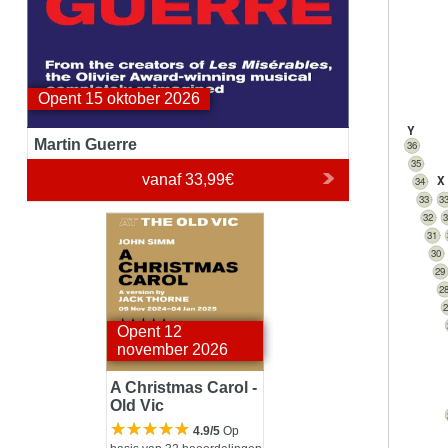
Opent 15 oktober 2026
Y
Martin Guerre
36
35
vanaf
33,99€
X
34
33
3
32
A Christmas Carol -
31
Old Vic
30
29
2
Opent 12
november 2026
A Christmas Carol -
Old Vic
4.9/5
Op