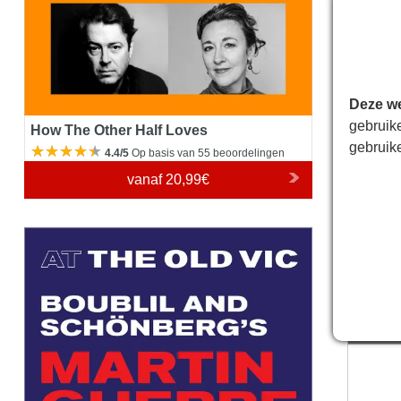
Deze we
gebruik
How The Other Half Loves
gebruik
4.4/5
Op basis van 55 beoordelingen
vanaf
20,99€
Old Vic
Martin Guerre
Let op
:
Klanten 