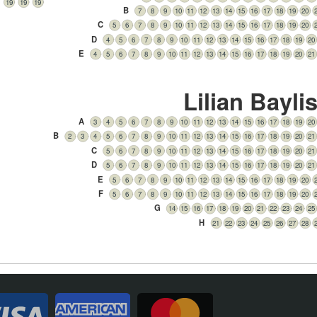
19
19
19
B
7
8
9
10
11
12
13
14
15
16
17
18
19
20
C
5
6
7
8
9
10
11
12
13
14
15
16
17
18
19
20
D
4
5
6
7
8
9
10
11
12
13
14
15
16
17
18
19
20
E
4
5
6
7
8
9
10
11
12
13
14
15
16
17
18
19
20
21
Lilian Bayli
A
3
4
5
6
7
8
9
10
11
12
13
14
15
16
17
18
19
20
B
2
3
4
5
6
7
8
9
10
11
12
13
14
15
16
17
18
19
20
21
C
5
6
7
8
9
10
11
12
13
14
15
16
17
18
19
20
21
D
5
6
7
8
9
10
11
12
13
14
15
16
17
18
19
20
21
E
5
6
7
8
9
10
11
12
13
14
15
16
17
18
19
20
F
5
6
7
8
9
10
11
12
13
14
15
16
17
18
19
20
G
14
15
16
17
18
19
20
21
22
23
24
25
H
21
22
23
24
25
26
27
28