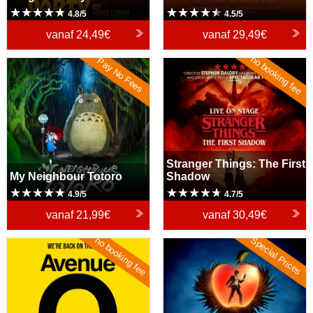
4.8/5
4.5/5
vanaf
24,49€
vanaf
29,49€
no booking fee
Pay No Fees
My Neighbour Totoro
Stranger Things: The First
Shadow
Stranger Things: The First
My Neighbour Totoro
Shadow
4.9/5
4.7/5
vanaf
21,99€
vanaf
30,49€
no booking fee
Special Prices
Avenue Q
Death Note The Musical