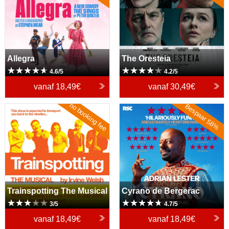
Allegra
The Oresteia
4.6/5
4.2/5
vanaf
18,49€
vanaf
30,49€
no booking fee
Bespaar 58%
Trainspotting The Musical
Cyrano de Bergerac
Trainspotting The Musical
Cyrano de Bergerac
3/5
4.7/5
vanaf
18,49€
vanaf
18,49€