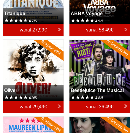
Titanique
ABBA Voyage
4.7/5
4.9/5
vanaf
27,99€
vanaf
58,49€
no booking fee
Bespaar 28%
Oliver!
Beetlejuice The Musical
Oliver!
Beetlejuice The Musical
4.9/5
4.8/5
vanaf
29,49€
vanaf
36,49€
no booking fee
Bespaar 62%
Allegra
The Oresteia