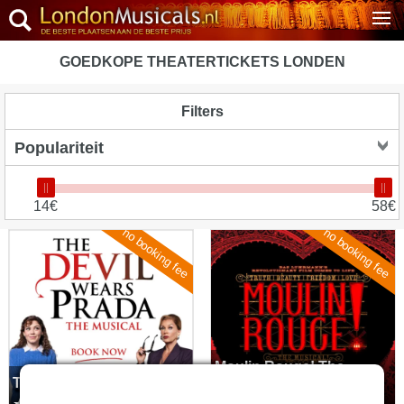
GOEDKOPE THEATERTICKETS LONDEN
Filters
14€
58€
no booking fee
no booking fee
The Devil Wears Prada
Moulin Rouge! The Musical
Moulin Rouge! The
The Devil Wears Prada
Musical