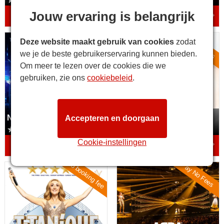
4.7/5
4.9/5
Jouw ervaring is belangrijk
vanaf
29,49€
vanaf
35,49€
Special Prices
Bespaar 38%
Now You See Me
Wicked
Deze website maakt gebruik van cookies
zodat
we je de beste gebruikerservaring kunnen bieden.
Om meer te lezen over de cookies die we
gebruiken, zie ons
cookiebeleid
.
Now You See Me
Wicked
Accepteren en doorgaan
3.8/5
4.7/5
Cookie-instellingen
vanaf
30,49€
vanaf
36,49€
no booking fee
Pay No Fees
Titanique
ABBA Voyage