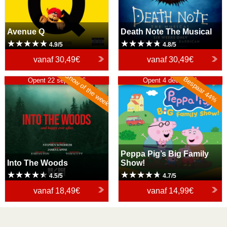
Avenue Q
Death Note The Musical
4.9/5
4.8/5
vanaf
30,49€
vanaf
30,49€
Show of the week
Bespaar 44%
Into The Woods
Opent 22 sep. 2026
Peppa Pig’s Big Family
Opent 4 dec. 2026
Show!
Peppa Pig’s Big Family
Into The Woods
Show!
4.5/5
4.7/5
vanaf
18,49€
vanaf
14,99€