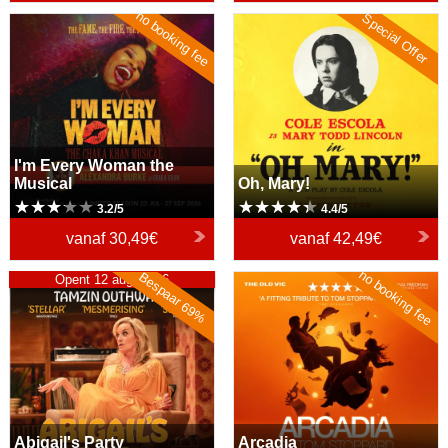
no booking fee
Special Offer
I'm Every Woman the
Oh, Mary!
Musical
I'm Every Woman the
Musical
Oh, Mary!
3.2/5
4.4/5
vanaf
30,49€
vanaf
42,49€
no booking fee
Bespaar 69%
Abigail's Party
Opent 12 aug. 2026
Arcadia
Abigail's Party
Arcadia