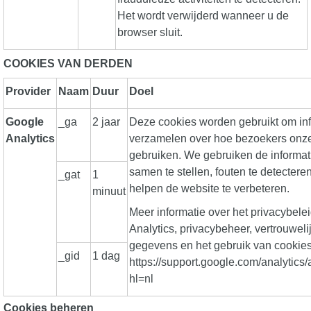
Het wordt verwijderd wanneer u de
browser sluit.
COOKIES VAN DERDEN
Provider
Naam
Duur
Doel
Google
_ga
2 jaar
Deze cookies worden gebruikt om inf
Analytics
verzamelen over hoe bezoekers onz
gebruiken. We gebruiken de informat
samen te stellen, fouten te detectere
_gat
1
helpen de website te verbeteren.
minuut
Meer informatie over het privacybele
Analytics, privacybeheer, vertrouweli
gegevens en het gebruik van cookies
_gid
1 dag
https://support.google.com/analytic
hl=nl
Cookies beheren