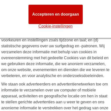
Wanneer u onze website bezoekt, verzamelen wij, of derden
namens ons, automatisch informatie over uw apparaat en uw
Accepteren en doorgaan
activiteiten. Deze informatie kan omvatten (a) het unieke ID-
nummer van uw computer of een ander apparaat; (b)
Cookie-instellingen
technische informatie over uw apparaat, zoals het type
apparaat, webbrowser of besturingssysteem; (c) uw
voorkeuren en instellingen zoals tijdzone en taal; en (d)
statistische gegevens over uw surfgedrag en -patronen. Wij
verzamelen deze informatie met behulp van cookies in
overeenstemming met het gedeelte Cookies van dit beleid en
we gebruiken deze informatie, die we anoniem verzamelen,
om onze website, evenementen en diensten die we leveren te
verbeteren, en voor analytische en onderzoeksdoeleinden.
We staan ​​ook adverteerders en advertentienetwerken toe om
informatie te verzamelen over uw computer of mobiele
apparaat, activiteiten en geografische locatie om hen in staat
te stellen gerichte advertenties aan u weer te geven en ons
anonieme informatie te verstrekken over het gedrag van onze