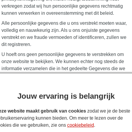
verkregen zodat wij hun persoonlijke gegevens rechtmatig
kunnen verwerken in overeenstemming met dit beleid.
Alle persoonlijke gegevens die u ons verstrekt moeten waar,
volledig en nauwkeurig zijn. Als u ons onjuiste gegevens
verstrekt en we fraude vermoeden of identificeren, zullen we
dit registreren.
U hoeft ons geen persoonlijke gegevens te verstrekken om
onze website te bekijken. We kunnen echter nog steeds de
informatie verzamelen die in het gedeelte Gegevens die we
automatisch verzamelen van dit beleid, alsook
marketingcommunicatie in overeenstemming met het
gedeelte Marketingcommunicatie van dit beleid.
Jouw ervaring is belangrijk
Wanneer u per e-mail of per post contact met ons opneemt,
kunnen we de correspondentie bijhouden en kunnen we ook
ze website maakt gebruik van cookies
zodat we je de beste
elk telefoongesprek opnemen dat we met u hebben.
bruikerservaring kunnen bieden. Om meer te lezen over de
okies die we gebruiken, zie ons
cookiebeleid
.
GEGEVENS DIE WE AUTOMATISCH VERZAMELEN