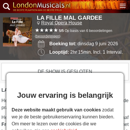
LA FILLE MAL GARDEE
Royal Opera House
5/5
Op basis van 6 beoordelingen
(
beoordelingen
)
Boeking tot:
dinsdag 9 juni 2026
Looptijd:
2hr 15min. Incl. 1 Interval.
DE SHOW IS GESLOTEN
LA FILLE MAL GARDEE BESCHRIJVING
Jouw ervaring is belangrijk
Het is een ballet van pure zonneschijn! Je zult dol zijn op de
prachtige
La Fille mal gardee
.
Deze website maakt gebruik van cookies
zodat
we je de beste gebruikerservaring kunnen bieden.
Het verrukkelijk vrolijke ballet van oprichter en choreograaf
Om meer te lezen over de cookies die we
Frederick Ashton
van het Royal Ballet betreedt het