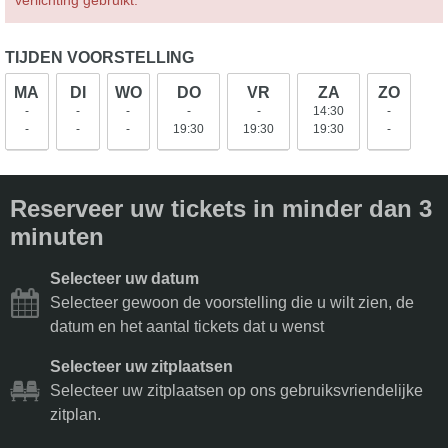
verlichting gebruikt.
TIJDEN VOORSTELLING
MA
DI
WO
DO
VR
ZA
ZO
-
-
-
-
-
14:30
-
-
-
-
19:30
19:30
19:30
-
Reserveer uw tickets in minder dan 3
minuten
Selecteer uw datum
Selecteer gewoon de voorstelling die u wilt zien, de
datum en het aantal tickets dat u wenst
Selecteer uw zitplaatsen
Selecteer uw zitplaatsen op ons gebruiksvriendelijke
zitplan.