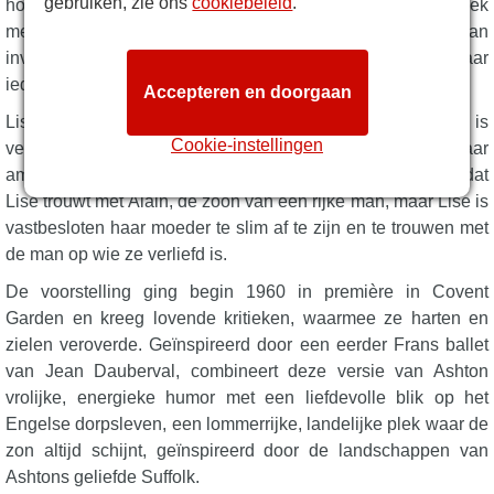
gebruiken, zie ons
cookiebeleid
.
hoofdpodium. Een heerlijk verhaal over een mooi, energiek
meisje dat uit liefde wil trouwen. Vol humor en rijk aan
inventieve choreografie, dit is een van die balletten waar
iedereen in het gezin van zal genieten.
Accepteren en doorgaan
Lise is de enige dochter van de rijke weduwe Simone. Ze is
Cookie-instellingen
verliefd op een jonge boer genaamd Colas, maar haar
ambitieuze moeder wil meer voor haar kinderen. Ze wil dat
Lise trouwt met Alain, de zoon van een rijke man, maar Lise is
vastbesloten haar moeder te slim af te zijn en te trouwen met
de man op wie ze verliefd is.
De voorstelling ging begin 1960 in première in Covent
Garden en kreeg lovende kritieken, waarmee ze harten en
zielen veroverde. Geïnspireerd door een eerder Frans ballet
van Jean Dauberval, combineert deze versie van Ashton
vrolijke, energieke humor met een liefdevolle blik op het
Engelse dorpsleven, een lommerrijke, landelijke plek waar de
zon altijd schijnt, geïnspireerd door de landschappen van
Ashtons geliefde Suffolk.