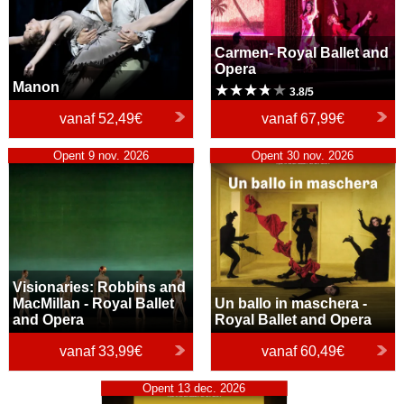
Carmen- Royal Ballet and
Opera
Manon
3.8/5
vanaf
52,49€
vanaf
67,99€
Visionaries: Robbins and
Opent 9 nov. 2026
Un ballo in maschera -
Opent 30 nov. 2026
MacMillan - Royal Ballet and
Royal Ballet and Opera
Opera
Visionaries: Robbins and
MacMillan - Royal Ballet
Un ballo in maschera -
and Opera
Royal Ballet and Opera
vanaf
33,99€
vanaf
60,49€
The Magic Flute - Royal
Opent 13 dec. 2026