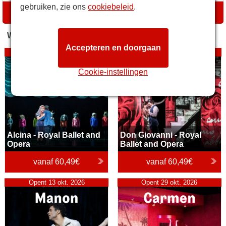
gebruiken, zie ons
cookiebeleid
.
ROUTEBESCHRIJVING
WAT STAAT ER OP HET PROGRAMMA
Accepteren en doorgaan
Alcina - Royal Ballet and
Opent 15 sep. 2026
Don Giovanni - Royal Ballet
Opent 10 sep. 2026
Opera
and Opera
Cookie-instellingen
Alcina - Royal Ballet and
Don Giovanni - Royal
Opera
Ballet and Opera
vanaf
60,49€
vanaf
60,49€
Manon
Opent 13 okt. 2026
Carmen- Royal Ballet and
Opent 29 okt. 2026
Opera