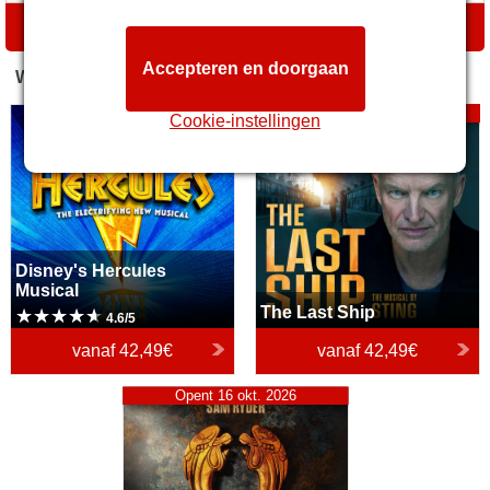
ROUTEBESCHRIJVING
Accepteren en doorgaan
WAT STAAT ER OP HET PROGRAMMA
Disney's Hercules Musical
The Last Ship
Opent 22 sep. 2026
Cookie-instellingen
Disney's Hercules
Musical
The Last Ship
4.6/5
vanaf
42,49€
vanaf
42,49€
Jesus Christ Superstar
Opent 16 okt. 2026
(Theatre Royal Drury Lane)