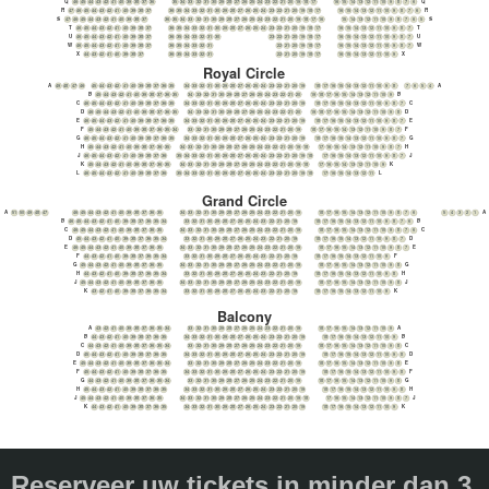
Q
Q
46
45
44
43
42
41
40
39
38
37
36
35
34
33
32
31
30
29
28
27
26
25
24
23
22
21
20
19
18
17
16
15
14
13
12
11
10
9
8
7
6
R
R
47
46
45
44
43
42
41
40
39
38
37
36
35
34
33
32
31
30
29
28
27
26
25
24
23
22
21
20
19
18
17
16
15
14
13
12
11
10
9
8
7
6
S
S
47
46
45
44
43
42
41
40
39
38
37
36
35
34
33
32
31
30
29
28
27
26
25
24
23
22
21
20
19
18
17
16
15
14
13
12
11
10
9
8
7
6
5
T
T
46
45
44
43
42
41
40
39
38
37
36
35
34
33
32
31
30
29
28
27
26
25
24
23
22
21
20
19
18
17
16
15
14
13
12
11
10
9
8
7
U
U
46
45
44
43
42
41
40
39
38
37
36
35
34
33
32
31
30
23
22
21
20
19
18
17
16
15
14
13
12
11
10
9
8
7
W
W
46
45
44
43
42
41
40
39
38
37
36
35
34
33
32
31
22
21
20
19
18
17
16
15
14
13
12
11
10
9
8
7
X
X
44
43
42
41
40
39
38
37
36
35
34
33
32
31
22
21
20
19
18
17
16
15
14
13
12
11
10
9
Royal Circle
A
A
45
44
43
42
41
40
39
38
37
36
35
34
33
32
31
30
29
28
27
26
25
24
23
22
21
20
19
18
17
16
15
14
13
12
11
10
9
8
49
48
47
46
7
6
5
4
B
B
45
44
43
42
41
40
39
38
37
36
35
34
33
32
31
30
29
28
27
26
25
24
23
22
21
20
19
18
17
16
15
14
13
12
11
10
9
C
C
46
45
44
43
42
41
40
39
38
37
36
35
34
33
32
31
30
29
28
27
26
25
24
23
22
21
20
19
18
17
16
15
14
13
12
11
10
9
8
7
D
D
46
45
44
43
42
41
40
39
38
37
36
35
34
33
32
31
30
29
28
27
26
25
24
23
22
21
20
19
18
17
16
15
14
13
12
11
10
9
8
E
E
46
45
44
43
42
41
40
39
38
37
36
35
34
33
32
31
30
29
28
27
26
25
24
23
22
21
20
19
18
17
16
15
14
13
12
11
10
9
8
7
F
F
45
44
43
42
41
40
39
38
37
36
35
34
33
32
31
30
29
28
27
26
25
24
23
22
21
20
19
18
17
16
15
14
13
12
11
10
9
8
7
G
G
46
45
44
43
42
41
40
39
38
37
36
35
34
33
32
31
30
29
28
27
26
25
24
23
22
21
20
19
18
17
16
15
14
13
12
11
10
9
8
7
H
H
45
44
43
42
41
40
39
38
37
36
35
34
33
32
31
30
29
28
27
26
25
24
23
22
21
20
19
18
17
16
15
14
13
12
11
10
9
8
7
J
J
46
45
44
43
42
41
40
39
38
37
36
35
34
33
32
31
30
29
28
27
26
25
24
23
22
21
20
19
18
17
16
15
14
13
12
11
10
9
8
7
K
K
45
44
43
42
41
40
39
38
37
36
35
34
33
32
31
30
29
28
27
26
25
24
23
22
21
20
19
18
17
16
15
14
13
12
11
10
9
L
L
46
45
44
43
42
41
40
39
38
37
36
35
34
33
32
31
30
29
28
27
26
25
24
23
22
21
20
19
18
17
16
15
14
13
12
11
Grand Circle
A
A
51
50
49
48
47
46
45
44
43
42
41
40
39
38
37
36
35
34
33
32
31
30
29
28
27
26
25
24
23
22
21
20
19
18
17
16
15
14
13
12
11
10
9
8
7
6
5
4
3
2
1
B
B
46
45
44
43
42
41
40
39
38
37
36
35
34
33
32
31
30
29
28
27
26
25
24
23
22
21
20
19
18
17
16
15
14
13
12
11
10
9
8
7
6
C
C
46
45
44
43
42
41
40
39
38
37
36
35
34
33
32
31
30
29
28
27
26
25
24
23
22
21
20
19
18
17
16
15
14
13
12
11
10
9
8
7
6
D
D
45
44
43
42
41
40
39
38
37
36
35
34
33
32
31
30
29
28
27
26
25
24
23
22
21
20
19
18
17
16
15
14
13
12
11
10
9
8
7
E
E
46
45
44
43
42
41
40
39
38
37
36
35
34
33
32
31
30
29
28
27
26
25
24
23
22
21
20
19
18
17
16
15
14
13
12
11
10
9
8
7
F
F
44
43
42
41
40
39
38
37
36
35
34
33
32
31
30
29
28
27
26
25
24
23
22
21
20
19
18
17
16
15
14
13
12
11
10
9
G
G
45
44
43
42
41
40
39
38
37
36
35
34
33
32
31
30
29
28
27
26
25
24
23
22
21
20
19
18
17
16
15
14
13
12
11
10
9
8
H
H
44
43
42
41
40
39
38
37
36
35
34
33
32
31
30
29
28
27
26
25
24
23
22
21
20
19
18
17
16
15
14
13
12
11
10
9
8
J
J
45
44
43
42
41
40
39
38
37
36
35
34
33
32
31
30
29
28
27
26
25
24
23
22
21
20
19
18
17
16
15
14
13
12
11
10
9
8
K
K
43
42
41
40
39
38
37
36
35
34
33
32
31
30
29
28
27
26
25
24
23
22
21
20
19
18
17
16
15
14
13
12
11
10
9
Balcony
A
A
43
42
41
40
39
38
37
36
35
34
33
32
31
30
29
28
27
26
25
24
23
22
21
20
19
18
17
16
15
14
13
12
11
10
9
B
B
44
43
42
41
40
39
38
37
36
35
34
33
32
31
30
29
28
27
26
25
24
23
22
21
20
19
18
17
16
15
14
13
12
11
10
9
C
C
44
43
42
41
40
39
38
37
36
35
34
33
32
31
30
29
28
27
26
25
24
23
22
21
20
19
18
17
16
15
14
13
12
11
10
9
8
D
D
45
44
43
42
41
40
39
38
37
36
35
34
33
32
31
30
29
28
27
26
25
24
23
22
21
20
19
18
17
16
15
14
13
12
11
10
9
8
E
E
45
44
43
42
41
40
39
38
37
36
35
34
33
32
31
30
29
28
27
26
25
24
23
22
21
20
19
18
17
16
15
14
13
12
11
10
9
8
F
F
45
44
43
42
41
40
39
38
37
36
35
34
33
32
31
30
29
28
27
26
25
24
23
22
21
20
19
18
17
16
15
14
13
12
11
10
9
8
G
G
44
43
42
41
40
39
38
37
36
35
34
33
32
31
30
29
28
27
26
25
24
23
22
21
20
19
18
17
16
15
14
13
12
11
10
9
8
H
H
45
44
43
42
41
40
39
38
37
36
35
34
33
32
31
30
29
28
27
26
25
24
23
22
21
20
19
18
17
16
15
14
13
12
11
10
9
8
J
J
45
44
43
42
41
40
39
38
37
36
35
34
33
32
31
30
29
28
27
26
25
24
23
22
21
20
19
18
17
16
15
14
13
12
11
10
9
8
7
K
K
44
43
42
41
40
39
38
37
36
35
34
33
32
31
30
29
28
27
26
25
24
23
22
21
20
19
18
17
16
15
14
13
12
11
10
9
Reserveer uw tickets in minder dan 3