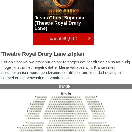
Jesus Christ Superstar
(Theatre Royal Drury
Lane)
vanaf
39,99€
Theatre Royal Drury Lane zitplan
Let op
: hoewel we proberen ervoor te zorgen dat het zitplan zo nauwkeurig
mogelijk is, is het mogelijk dat er kleine variaties zijn. Klanten met
specifieke eisen wordt geadviseerd om dit met ons voor de boeking te
bespreken om verwarring te voorkomen.
STAGE
Stalls
A
A
38
37
36
35
34
33
32
31
30
29
28
27
26
25
24
23
22
21
20
19
18
17
16
15
B
B
38
37
36
35
34
33
32
31
30
29
28
27
26
25
24
23
22
21
20
19
18
17
16
15
14
C
C
39
38
37
36
35
34
33
32
31
30
29
28
27
26
25
24
23
22
21
20
19
18
17
16
15
14
13
12
D
D
40
39
38
37
36
35
34
33
32
31
30
29
28
27
26
25
24
23
22
21
20
19
18
17
16
15
14
13
12
E
E
41
40
39
38
37
36
17
16
15
14
13
12
35
34
33
32
31
30
29
28
27
26
25
24
23
22
21
20
19
18
F
F
41
40
39
38
37
36
35
34
33
32
31
30
29
28
27
26
25
24
23
22
21
20
19
18
17
16
15
14
13
12
11
G
G
41
40
39
38
37
36
35
34
33
32
31
30
29
28
27
26
25
24
23
22
21
20
19
18
17
16
15
14
13
12
11
10
H
H
42
41
40
39
38
37
36
35
34
33
32
31
30
29
28
27
26
25
24
23
22
21
20
19
18
17
16
15
14
13
12
11
10
J
J
42
41
40
39
38
37
36
35
34
33
32
31
30
29
28
27
26
25
24
23
22
21
20
19
18
17
16
15
14
13
12
11
10
9
K
K
42
41
40
39
38
37
36
35
34
33
32
31
30
29
28
27
26
25
24
23
22
21
20
19
18
17
16
15
14
13
12
11
10
L
L
34
33
32
31
30
29
28
27
26
25
24
23
22
21
20
19
M
M
42
41
40
39
38
37
36
35
34
33
32
31
30
29
28
27
26
25
24
23
22
21
20
19
18
17
16
15
14
13
12
11
10
N
N
44
43
42
41
40
39
38
37
36
35
34
33
32
31
30
29
28
27
26
25
24
23
22
21
20
19
18
17
16
15
14
13
12
11
10
9
O
O
46
45
44
43
42
41
40
39
38
37
36
35
34
33
32
31
30
29
28
27
26
25
24
23
22
21
20
19
18
17
16
15
14
13
12
11
10
9
8
7
6
P
P
46
45
44
43
42
41
40
39
38
37
36
35
34
33
32
31
30
29
28
27
26
25
24
23
22
21
20
19
18
17
16
15
14
13
12
11
10
9
8
7