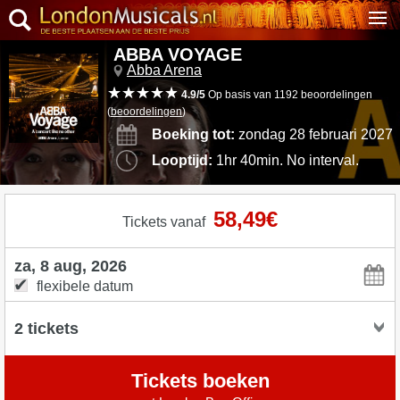
ABBA VOYAGE
Abba Arena
4.9/5
Op basis van 1192 beoordelingen
(
beoordelingen
)
Boeking tot:
zondag 28 februari 2027
Looptijd:
1hr 40min. No interval.
58,49€
Tickets vanaf
flexibele datum
Tickets boeken