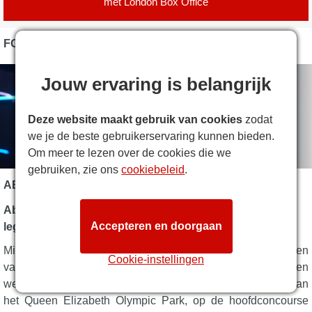
met
London Box Office
FOTO'S
Jouw ervaring is belangrijk
Deze website maakt gebruik van cookies
zodat
we je de beste gebruikerservaring kunnen bieden.
Om meer te lezen over de cookies die we
gebruiken, zie ons
cookiebeleid
.
ABBA VOYAGE BESCHRIJVING
Abba Voyage – Uw kans om getuige te zijn van een
Accepteren en doorgaan
legende
Miljoenen van ons houden van Abba's muziek. En miljoenen
Cookie-instellingen
van ons hebben ze nog nooit live zien optreden. Nu kunnen
we dat dankzij een evenement in de Oceanbird Lounge van
het Queen Elizabeth Olympic Park, op de hoofdconcourse