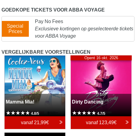
GOEDKOPE TICKETS VOOR ABBA VOYAGE
Pay No Fees
Special
Exclusieve kortingen op geselecteerde tickets
Prices
voor ABBA Voyage
VERGELIJKBARE VOORSTELLINGEN
Mamma Mia!
Dirty Dancing
Opent 16 okt. 2026
Mamma Mia!
Dirty Dancing
4.8/5
4.7/5
vanaf
21,99€
vanaf
123,49€
MJ the Musical