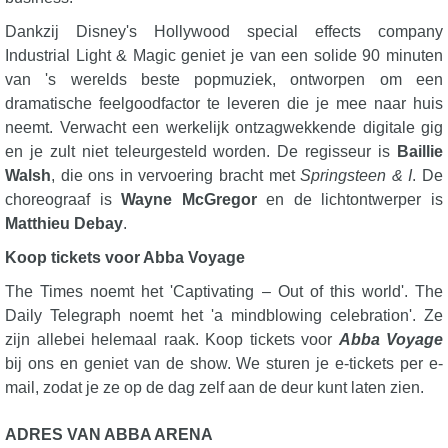
Dankzij Disney's Hollywood special effects company
Industrial Light & Magic geniet je van een solide 90 minuten
van 's werelds beste popmuziek, ontworpen om een
dramatische feelgoodfactor te leveren die je mee naar huis
neemt. Verwacht een werkelijk ontzagwekkende digitale gig
en je zult niet teleurgesteld worden. De regisseur is
Baillie
Walsh
, die ons in vervoering bracht met
Springsteen & I
. De
choreograaf is
Wayne McGregor
en de lichtontwerper is
Matthieu Debay
.
Koop tickets voor Abba Voyage
The Times noemt het 'Captivating – Out of this world'. The
Daily Telegraph noemt het 'a mindblowing celebration'. Ze
zijn allebei helemaal raak. Koop tickets voor
Abba Voyage
bij ons en geniet van de show. We sturen je e-tickets per e-
mail, zodat je ze op de dag zelf aan de deur kunt laten zien.
ADRES VAN ABBA ARENA