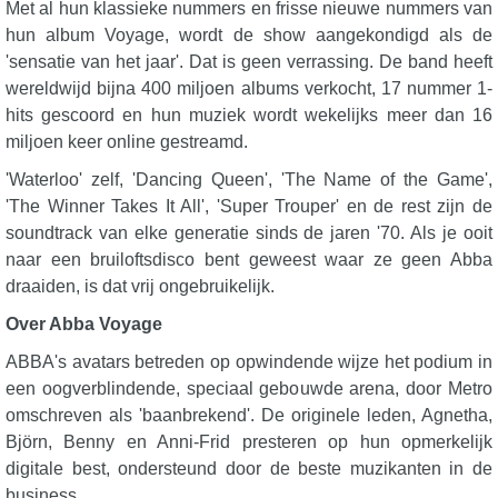
Met al hun klassieke nummers en frisse nieuwe nummers van
hun album Voyage, wordt de show aangekondigd als de
'sensatie van het jaar'. Dat is geen verrassing. De band heeft
wereldwijd bijna 400 miljoen albums verkocht, 17 nummer 1-
hits gescoord en hun muziek wordt wekelijks meer dan 16
miljoen keer online gestreamd.
'Waterloo' zelf, 'Dancing Queen', 'The Name of the Game',
'The Winner Takes It All', 'Super Trouper' en de rest zijn de
soundtrack van elke generatie sinds de jaren '70. Als je ooit
naar een bruiloftsdisco bent geweest waar ze geen Abba
draaiden, is dat vrij ongebruikelijk.
Over Abba Voyage
ABBA's avatars betreden op opwindende wijze het podium in
een oogverblindende, speciaal gebouwde arena, door Metro
omschreven als 'baanbrekend'. De originele leden, Agnetha,
Björn, Benny en Anni-Frid presteren op hun opmerkelijk
digitale best, ondersteund door de beste muzikanten in de
business.